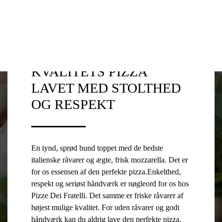
OM
HÅNDVÆRK
RÅVARER
MENU/BESTIL
OS
KVALITETS PIZZA
LAVET MED STOLTHED
OG RESPEKT
En tynd, sprød bund toppet med de bedste
italienske råvarer og ægte, frisk mozzarella. Det er
for os essensen af den perfekte pizza.Enkelthed,
respekt og seriøst håndværk er nøgleord for os hos
Pizze Dei Fratelli. Det samme er friske råvarer af
højest mulige kvalitet. For uden råvarer og godt
håndværk kan du aldrig lave den perfekte pizza.